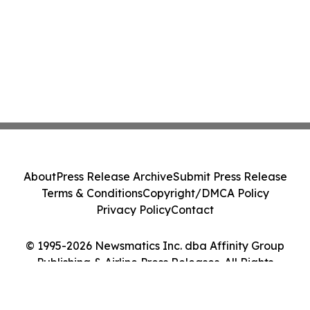
About
Press Release Archive
Submit Press Release
Terms & Conditions
Copyright/DMCA Policy
Privacy Policy
Contact
© 1995-2026 Newsmatics Inc. dba Affinity Group
Publishing & Airline Press Releases. All Rights
Reserved.
Cookie Settings / Your Privacy Choices