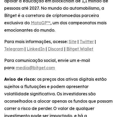
apoiar a educação em blockchain de 1,1 milhão de
pessoas até 2027. No mundo do automobilismo, a
Bitget é a corretora de criptomoedas parceira
exclusiva do
MotoGP™
, um dos campeonatos mais
emocionantes do mundo.
Para mais informações, acesse:
Site
|
Twitter
|
Telegram
|
LinkedIn
|
Discord
|
Bitget Wallet
Para comunicação social, envie um e-mail
para:
media@bitget.com
Aviso de risco:
os preços dos ativos digitais estão
sujeitos a flutuações e podem apresentar
volatilidade significativa. Os investidores são
aconselhados a alocar apenas os fundos que possam
correr o risco de perder. O valor de qualquer
investimento pode ser impactado, e há a