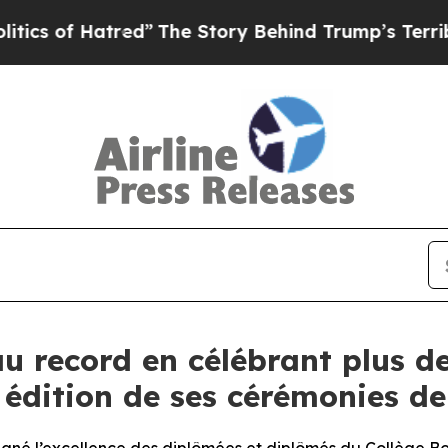
red”
The Story Behind Trump’s Terrible Approval 
au record en célébrant plus d
e édition de ses cérémonies d