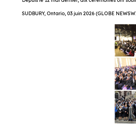
Depuis le 12 mai dernier, dix cérémonies ont sou
SUDBURY, Ontario, 03 juin 2026 (GLOBE NEWSWI