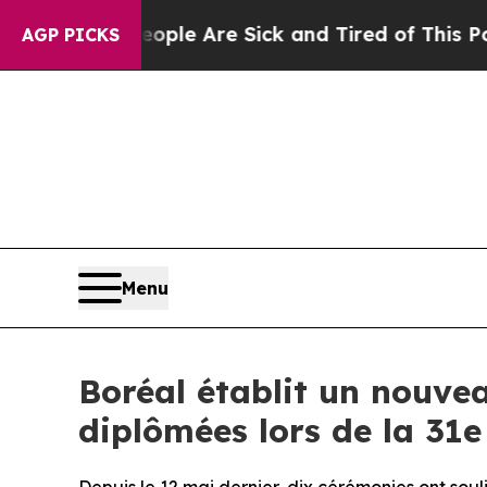
eople Are Sick and Tired of This Politics of Hat
AGP PICKS
Menu
Boréal établit un nouve
diplômées lors de la 31