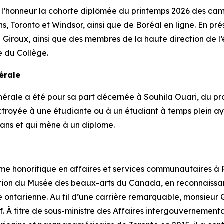
 l’honneur la cohorte diplômée du printemps 2026 des cam
, Toronto et Windsor, ainsi que de Boréal en ligne. En pr
el Giroux, ainsi que des membres de la haute direction de 
e du Collège.
érale
rale a été pour sa part décernée à Souhila Ouari, du pr
t octroyée à une étudiante ou à un étudiant à temps plein 
ans et qui mène à un diplôme.
e honorifique en affaires et services communautaires à P
ration du Musée des beaux-arts du Canada, en reconnaissa
 ontarienne. Au fil d’une carrière remarquable, monsieur 
. À titre de sous-ministre des Affaires intergouvernementa