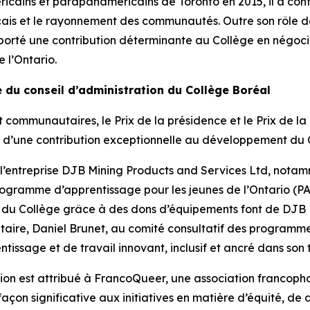
cains et parapanaméricains de Toronto en 2015, il a contr
çais et le rayonnement des communautés. Outre son rôle de 
apporté une contribution déterminante au Collège en négo
 l’Ontario.
e du conseil d’administration du Collège Boréal
communautaires, le Prix de la présidence et le Prix de la
e d’une contribution exceptionnelle au développement du
à l’entreprise DJB Mining Products and Services Ltd, notam
rogramme d’apprentissage pour les jeunes de l’Ontario (PA
s du Collège grâce à des dons d’équipements font de DJB 
iétaire, Daniel Brunet, au comité consultatif des program
ssage et de travail innovant, inclusif et ancré dans son te
ation est attribué à FrancoQueer, une association franco
n significative aux initiatives en matière d’équité, de di