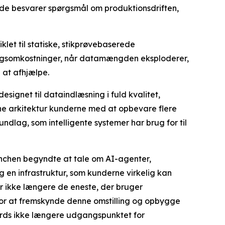
de besvarer spørgsmål om produktionsdriften,
klet til statiske, stikprøvebaserede
ningsomkostninger, når datamængden eksploderer,
 at afhjælpe.
signet til dataindlæsning i fuld kvalitet,
nne arkitektur kunderne med at opbevare flere
dlag, som intelligente systemer har brug for til
anchen begyndte at tale om AI-agenter,
en infrastruktur, som kunderne virkelig kan
r ikke længere de eneste, der bruger
d for at fremskynde denne omstilling og opbygge
oards ikke længere udgangspunktet for