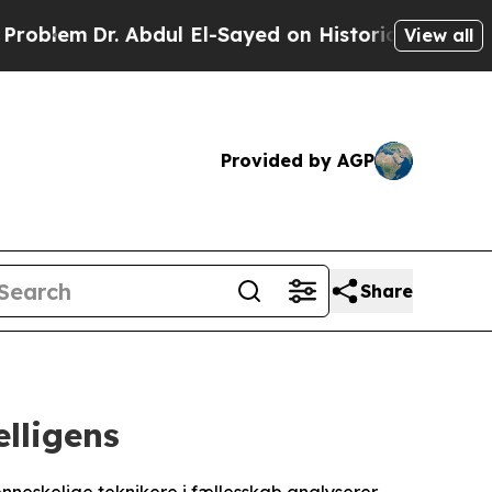
Abdul El-Sayed on Historic Michigan Win: “People 
View all
Provided by AGP
Share
elligens