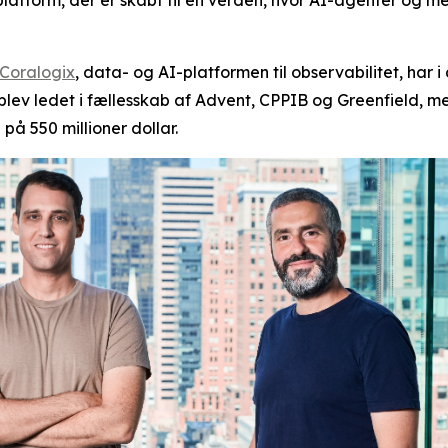
platform, der er skabt til en verden, hvor AI-agenter og m
Coralogix
, data- og AI-platformen til observabilitet, har i
n blev ledet i fællesskab af Advent, CPPIB og Greenfield, m
på 550 millioner dollar.