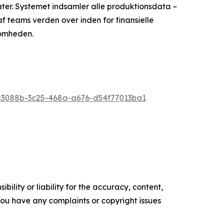
ter. Systemet indsamler alle produktionsdata –
af teams verden over inden for finansielle
somheden.
3088b-3c25-468a-a676-d54f77013ba1
ility or liability for the accuracy, content,
f you have any complaints or copyright issues