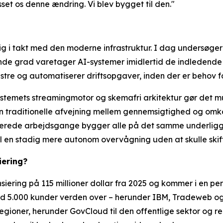
passet os denne ændring. Vi blev bygget til den."
sig i takt med den moderne infrastruktur. I dag undersøge
nde grad varetager AI-systemer imidlertid de indledende
tre og automatiserer driftsopgaver, inden der er behov f
ystemets streamingmotor og skemafri arkitektur gør det m
traditionelle afvejning mellem gennemsigtighed og omkos
erede arbejdsgange bygger alle på det samme underligge
l en stadig mere autonom overvågning uden at skulle skifte
iering?
nsiering på 115 millioner dollar fra 2025 og kommer i en 
d 5.000 kunder verden over – herunder IBM, Tradeweb og J
gioner, herunder GovCloud til den offentlige sektor og re