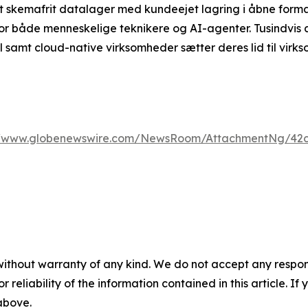
t skemafrit datalager med kundeejet lagring i åbne forma
 for både menneskelige teknikere og AI-agenter. Tusindvis 
 samt cloud-native virksomheder sætter deres lid til virk
//www.globenewswire.com/NewsRoom/AttachmentNg/42c
without warranty of any kind. We do not accept any responsib
r reliability of the information contained in this article. I
 above.