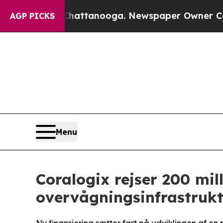
 Chattanooga. Newspaper Owner Calls the Peopl
AGP PICKS
Menu
Coralogix rejser 200 mil
overvågningsinfrastruktu