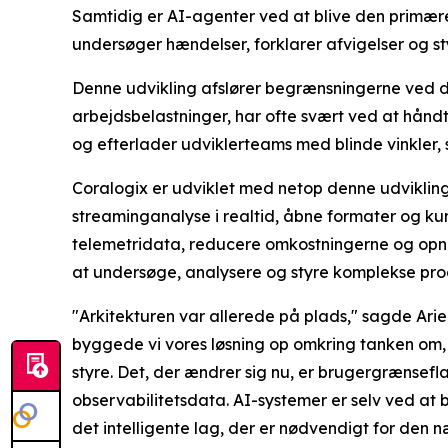
Samtidig er AI-agenter ved at blive den primær
undersøger hændelser, forklarer afvigelser og st
Denne udvikling afslører begrænsningerne ved de t
arbejdsbelastninger, har ofte svært ved at hånd
og efterlader udviklerteams med blinde vinkler, 
Coralogix er udviklet med netop denne udvikling f
streaminganalyse i realtid, åbne formater og ku
telemetridata, reducere omkostningerne og opnå e
at undersøge, analysere og styre komplekse produ
"Arkitekturen var allerede på plads," sagde Ari
byggede vi vores løsning op omkring tanken om, 
styre. Det, der ændrer sig nu, er brugergrænse
observabilitetsdata. AI-systemer er selv ved at 
det intelligente lag, der er nødvendigt for den 