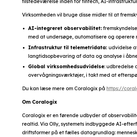
tilstedeværelse inden for fintech, AI-infrastrukt
Virksomheden vil bruge disse midler til at frem
AI-integreret observabilitet:
fremskyndelse 
med at undersøge, automatisere og operere m
Infrastruktur til telemetridata:
udvidelse af
langtidsopbevaring af data og analyse i åbne
Global virksomhedsudvidelse
: udbredelse 
overvågningsværktøjer, i takt med at efterspør
Du kan læse mere om Coralogix på
https://cora
Om Coralogix
Coralogix er en førende udbyder af observabilit
realtid. Via Olly, systemets indbyggede AI-efte
driftsformer på et fælles datagrundlag: menne