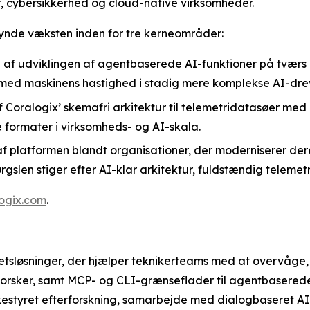
ur, cybersikkerhed og cloud-native virksomheder.
skynde væksten inden for tre kerneområder:
af udviklingen af agentbaserede AI-funktioner på tværs 
ed maskinens hastighed i stadig mere komplekse AI-drev
 Coralogix’ skemafri arkitektur til telemetridatasøer med
 formater i virksomheds- og AI-skala.
af platformen blandt organisationer, der moderniserer de
gslen stiger efter AI-klar arkitektur, fuldstændig telemet
logix.com
.
etsløsninger, der hjælper teknikerteams med at overvåge,
rforsker, samt MCP- og CLI-grænseflader til agentbasered
skestyret efterforskning, samarbejde med dialogbaseret 