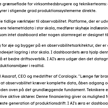
e grænseflade for virksomhedsbrugere og teknikerteams: 
yrer i stigende grad produktionssystemerne direkte.
idlige værktøjer til observabilitet. Platforme, der er udvi
tere telemetridata i stor skala, medfører skyhøje indlæs
som intet dashboard eller nogen alarmregel er designet til
or øje og bygger på en observabilitetsarkitektur, der er de
ndeejet lagring i stor skala. I dashboardets æra hjalp de
t bedre driftsoverblik. I AI's æra udgør den det datagrun
ktionsmiljøer i realtid.
el Assaraf, CEO og medstifter af Coralogix. "Længe før br
at observabilitet kræver komplette data, åben adgang og 
fladen oven på det grundlæggende fundament. Teknikere e
blive aktive aktører. Denne finansiering giver os mulighe
næste generation af produktionsdrift. I AI's æra er dashb