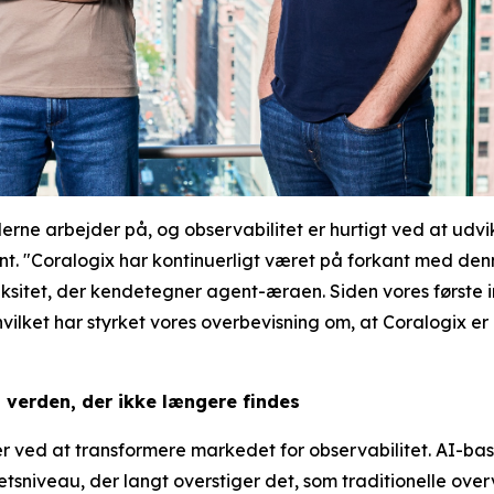
 arbejder på, og observabilitet er hurtigt ved at udvikle 
t. "Coralogix har kontinuerligt været på forkant med denn
ksitet, der kendetegner agent-æraen. Siden vores første 
ket har styrket vores overbevisning om, at Coralogix er go
en verden, der ikke længere findes
er ved at transformere markedet for observabilitet. AI-ba
niveau, der langt overstiger det, som traditionelle overv