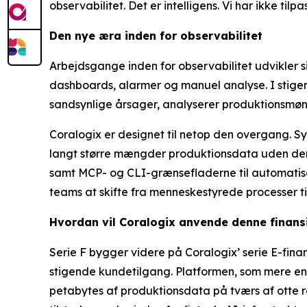
observabilitet. Det er intelligens. Vi har ikke til
Den nye æra inden for observabilitet
Arbejdsgange inden for observabilitet udvikler 
dashboards, alarmer og manuel analyse. I stige
sandsynlige årsager, analyserer produktionsmøns
Coralogix er designet til netop den overgang. S
langt større mængder produktionsdata uden den 
samt MCP- og CLI-grænsefladerne til automatis
teams at skifte fra menneskestyrede processer ti
Hvordan vil Coralogix anvende denne finans
Serie F bygger videre på Coralogix’ serie E-fina
stigende kundetilgang. Platformen, som mere en
petabytes af produktionsdata på tværs af otte re