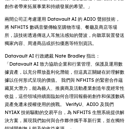
創作者帶來拓展事業和持續發展的希望。」
兩間公司正考慮運用 Datavault AI 的 ADIO 聲頻技術，
將 NFHITS 數碼音樂傳輸至購物市場、餐廳及商店等場
所，該技術透過傳送人耳無法感知的聲波，向聽眾裝置發送
獨家內容、周邊商品或折扣優惠等特別資訊。
Datavault AI 行政總裁 Nate Bradley 指出：
「Datavault AI 致力協助企業和行業管理、保護及運用數
據資產，以充分釋放盈利化潛能，但這真正關鍵在於理解數
據以任何形式呈現的價值。 我們與 NFHITS 的緊密合作蘊
藏莫大潛力，能為藝人、推廣商及活動產業創造年度經常性
收益，這些領域持續面臨如何合理回報藝術創作和保護數碼
資產免遭未授權使用的挑戰。 VerifyU、ADIO 及我們
NYIAX 技術驅動的交易平台，為 NFHITS 生態系統提供解
決方案，展現我們如何與合作夥伴攜手革新行業，並在獨特
領域開創無人能及的收益來源。」