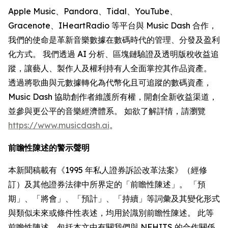
Apple Music、Pandora、Tidal、YouTube、
Gracenote、IHeartRadio 等平台與 Music Dash 合作，
我們的使命是革新音樂數據在數碼時代的管理、分發及盈利
化方式。 我們透過 AI 分析、區塊鏈驗證及透明版稅收益追
蹤，讓藝人、製作人及權利持有人全面掌控其作品資產。
透過將歌曲與元數據轉化為代幣化且可追蹤的數碼資產，
Music Dash 協助創作者維護所有權，開創全新收益渠道，
並參與更公平的音樂經濟體系。 如欲了解詳情，請瀏覽
https://www.musicdash.ai
。
前瞻性陳述的警示聲明
本新聞稿載有《1995 年私人證券訴訟改革法案》（經修
訂）及其他證券法律中所界定的「前瞻性陳述」。 「預
期」、「將會」、「預計」、「持續」等詞彙及其變化形式
與類似未來或條件性表述，均用於識別前瞻性陳述。 此等
前瞻性陳述，包括本文中有關我們與 NFHITS 的合作關係