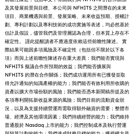
及其發展前景與目標、本公司與 NFHITS 之間潛在的未來
項目、商業機遇與前景、發展策略、未來收益預期、授權計
劃、專利計劃以及專利技術的成功實施等表述，均必然基於
估計及假設，儘管我們及管理層認為合理，但本質上存在不
確定性。 謹此提醒讀者不應過度依賴這些前瞻性陳述。 實
際結果可能因多項風險及不確定性（包括但不限於以下各
項）而與上述前瞻性陳述存在重大差異：我們能否實現與
NFHITS 擬議合作所預期的效益；我們能否擴展與
NFHITS 的潛在合作關係；我們成功運用所有已獲發並取
得允許通知的知識產權的能力；我們能否有效利用所收購的
資產以擴大市場份額的風險；我們能否憑本新聞稿所提及的
各項專利開拓新收益來源的風險；我們目前的流動資金狀
況，以及為支援持續營運而需取得額外融資的需要；整體市
場、經濟及其他環境因素；我們持續經營的能力；我們維持
普通股於 Nasdaq 上市的能力；我們控制成本及執行營運
與預算計劃的能力；我們達成財務目標的能力；獲授權方是