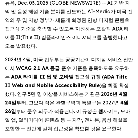
뉴욕, Dec. 03, 2025 (GLOBE NEWSWIRE) -- AI 기반 자
막 및 음성 해설 기술 분야를 선도하는 AI-Media가 미국 전
역의 주 및 지방 정부가 새롭게 확정된 연방 디지털 콘텐츠
접근성 기준을 충족할 수 있도록 지원하는 포괄적 ADA 타
이틀 II(Title II) 컴플라이언스 이니셔티브를 출범했다고
오늘 발표했다.
2024년 4월, 미국 법무부는 공공기관이 디지털 서비스 전반
에서
WCAG 2.1 AA
등급
준수 기준을 충족하도록 요구하
는
ADA
타이틀
II
웹
및
모바일
접근성
규정
(
ADA Title
II Web and Mobile Accessibility Rule
)을 최종 확정
했다. 인구 5만 명 이상을 서비스하는 기관은 2026
년
4
월
24
일
부터, 그보다 작은 관할구역과 특별구는 2027년
4
월
26
일
부터 준수 의무가 적용된다. 이 규정은 웹사이트, 모바
일 앱, 멀티미디어 콘텐츠 등 — 자막, 전사본, 음성 해설을
포함한 — 전반에 걸쳐 접근성을 확보할 것을 요구한다.