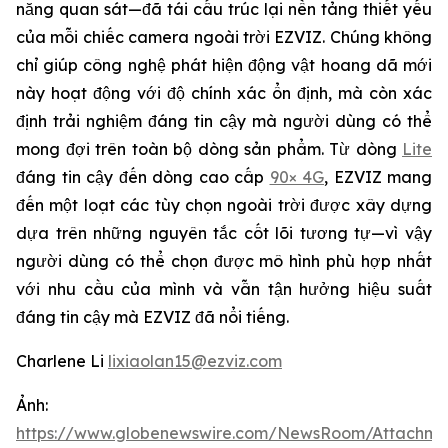
năng quan sát—đã tái cấu trúc lại nền tảng thiết yếu
của mỗi chiếc camera ngoài trời EZVIZ. Chúng không
chỉ giúp công nghệ phát hiện động vật hoang dã mới
này hoạt động với độ chính xác ổn định, mà còn xác
định trải nghiệm đáng tin cậy mà người dùng có thể
mong đợi trên toàn bộ dòng sản phẩm. Từ dòng
Lite
đáng tin cậy đến dòng cao cấp
90× 4G
, EZVIZ mang
đến một loạt các tùy chọn ngoài trời được xây dựng
dựa trên những nguyên tắc cốt lõi tương tự—vì vậy
người dùng có thể chọn được mô hình phù hợp nhất
với nhu cầu của mình và vẫn tận hưởng hiệu suất
đáng tin cậy mà EZVIZ đã nổi tiếng.
Charlene Li
lixiaolan15@ezviz.com
Ảnh:
https://www.globenewswire.com/NewsRoom/Attachme