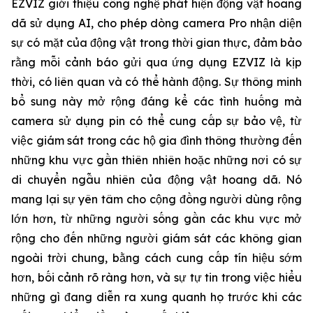
EZVIZ giới thiệu công nghệ phát hiện động vật hoang
dã sử dụng AI, cho phép dòng camera Pro nhận diện
sự có mặt của động vật trong thời gian thực, đảm bảo
rằng mỗi cảnh báo gửi qua ứng dụng EZVIZ là kịp
thời, có liên quan và có thể hành động. Sự thông minh
bổ sung này mở rộng đáng kể các tình huống mà
camera sử dụng pin có thể cung cấp sự bảo vệ, từ
việc giám sát trong các hộ gia đình thông thường đến
những khu vực gần thiên nhiên hoặc những nơi có sự
di chuyển ngẫu nhiên của động vật hoang dã. Nó
mang lại sự yên tâm cho cộng đồng người dùng rộng
lớn hơn, từ những người sống gần các khu vực mở
rộng cho đến những người giám sát các không gian
ngoài trời chung, bằng cách cung cấp tín hiệu sớm
hơn, bối cảnh rõ ràng hơn, và sự tự tin trong việc hiểu
những gì đang diễn ra xung quanh họ trước khi các