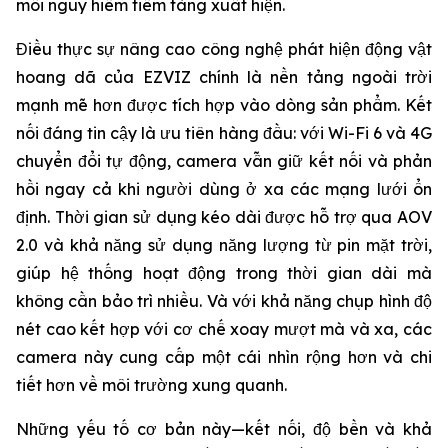
mối nguy hiểm tiềm tàng xuất hiện.
Điều thực sự nâng cao công nghệ phát hiện động vật
hoang dã của EZVIZ chính là nền tảng ngoài trời
mạnh mẽ hơn được tích hợp vào dòng sản phẩm. Kết
nối đáng tin cậy là ưu tiên hàng đầu: với Wi-Fi 6 và 4G
chuyển đổi tự động, camera vẫn giữ kết nối và phản
hồi ngay cả khi người dùng ở xa các mạng lưới ổn
định. Thời gian sử dụng kéo dài được hỗ trợ qua AOV
2.0 và khả năng sử dụng năng lượng từ pin mặt trời,
giúp hệ thống hoạt động trong thời gian dài mà
không cần bảo trì nhiều. Và với khả năng chụp hình độ
nét cao kết hợp với cơ chế xoay mượt mà và xa, các
camera này cung cấp một cái nhìn rộng hơn và chi
tiết hơn về môi trường xung quanh.
Những yếu tố cơ bản này—kết nối, độ bền và khả