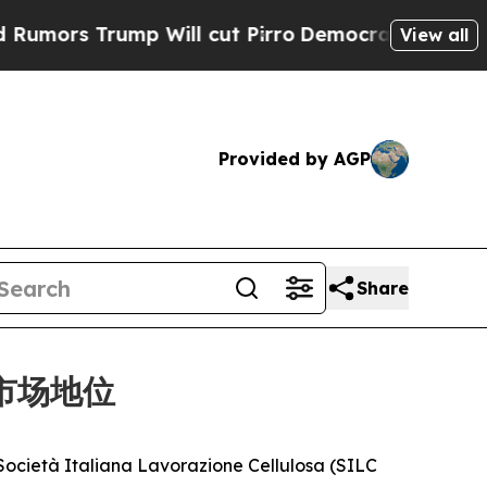
s Trump Will cut Pirro
Democratic Socialists of
View all
Provided by AGP
Share
的市场地位
à Italiana Lavorazione Cellulosa (SILC