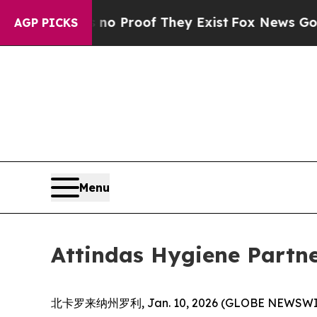
t Offers no Proof They Exist
Fox News Goes Quiet
AGP PICKS
Menu
Attindas Hygiene 
北卡罗来纳州罗利, Jan. 10, 2026 (GLOBE NEWSWIRE)