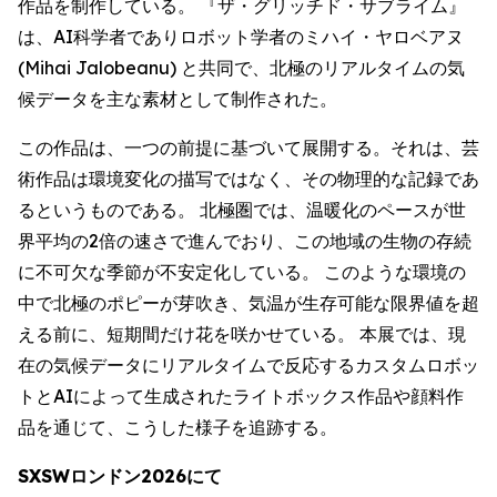
作品を制作している。 『ザ・グリッチド・サブライム』
は、AI科学者でありロボット学者のミハイ・ヤロベアヌ
(Mihai Jalobeanu) と共同で、北極のリアルタイムの気
候データを主な素材として制作された。
この作品は、一つの前提に基づいて展開する。それは、芸
術作品は環境変化の描写ではなく、その物理的な記録であ
るというものである。 北極圏では、温暖化のペースが世
界平均の2倍の速さで進んでおり、この地域の生物の存続
に不可欠な季節が不安定化している。 このような環境の
中で北極のポピーが芽吹き、気温が生存可能な限界値を超
える前に、短期間だけ花を咲かせている。 本展では、現
在の気候データにリアルタイムで反応するカスタムロボッ
トとAIによって生成されたライトボックス作品や顔料作
品を通じて、こうした様子を追跡する。
SXSWロンドン2026にて