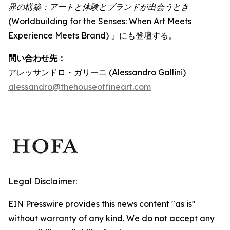
界の構築：アートと体験とブランドが出会うとき
(Worldbuilding for the Senses: When Art Meets
Experience Meets Brand) 』にも登壇する。
問い合わせ先：
アレッサンドロ・ガリーニ (Alessandro Gallini)
alessandro@thehouseoffineart.com
Legal Disclaimer:
EIN Presswire provides this news content "as is"
without warranty of any kind. We do not accept any