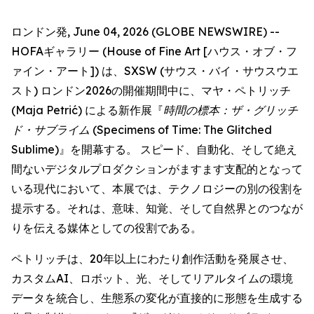
ロンドン発, June 04, 2026 (GLOBE NEWSWIRE) --
HOFAギャラリー (House of Fine Art [ハウス・オブ・フ
ァイン・アート]) は、SXSW (サウス・バイ・サウスウエ
スト) ロンドン2026の開催期間中に、マヤ・ペトリッチ
(Maja Petrić) による新作展『
時間の標本：ザ・グリッチ
ド・サブライム
(Specimens of Time: The Glitched
Sublime)』を開幕する。 スピード、自動化、そして絶え
間ないデジタルプロダクションがますます支配的となって
いる現代において、本展では、テクノロジーの別の役割を
提示する。それは、意味、知覚、そして自然界とのつなが
りを伝える媒体としての役割である。
ペトリッチは、20年以上にわたり創作活動を発展させ、
カスタムAI、ロボット、光、そしてリアルタイムの環境
データを統合し、生態系の変化が直接的に形態を生成する