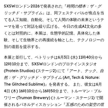
SXSWロンドン2026で発表された『
時間の標本：ザ・グ
リッチド・サブライム
』は、同フェスティバルが焦点を当
てる人工知能、自動化、そして人間の体験の未来というテ
ーマを巡って対話を繰り広げる。 今日の生成AI文化の多
くとは対照的に、本展は、生態学的記憶、具体化した体
験、そして生物界との再接続を軸とした、テクノロジーの
別の道筋を提示する。
本展と並行して、ペトリッチは6月3日 (水) 11時40分から
12時10分まで、SXSWロンドンのプロテインスタジオ
(Protein Studios) (ステージ2) にて『
アート、テック、自
然：ザ・グリッチド・サブライム
(Art, Tech & Nature:
The Glitched Sublime)』を発表する。 また、彼女は6月
4日 (木) 16時10分から16時50分まで、トルーマン・ブル
ワリー (Truman Brewery) (トルーマン・ステージ1) で開
催されるパネルディスカッション『
五感のための架空の世