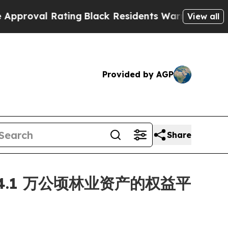
 Rating
Black Residents Warned of Abusive Cops f
View all
Provided by AGP
Share
 24.1 万公顷林业资产的权益平