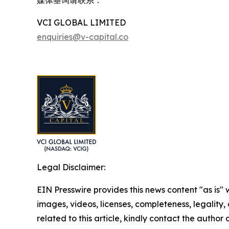
媒体垂询请联系：
VCI GLOBAL LIMITED
enquiries@v-capital.co
Legal Disclaimer:
EIN Presswire provides this news content "as is" 
images, videos, licenses, completeness, legality, o
related to this article, kindly contact the author