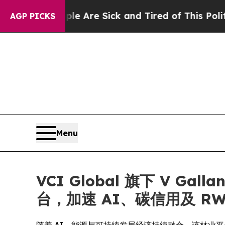
People Are Sick and Tired of This Politics of Hat
AGP PICKS
Menu
VCI Global 旗下 V 
台，加速 AI、碳信用及 R