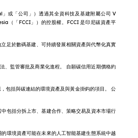
（「VCI Global」或「公司」）透過其全資科技及基建附屬公司 V
 Indonesia（「FCCI」）的控股權。FCCI 是印尼碳資產平
更穩固地立足於數碼基建、可持續發展相關資產與代幣化真實
法、監管審批及商業化進程。 自願碳信用近期價格約
效應，包括與碳連結的環境資產及與黃金掛鈎的項目。 公
遇，當中包括分拆上市、基建合作、策略交易及資本市場行
碳相關的環境資產可能在未來的人工智能基建生態系統中越