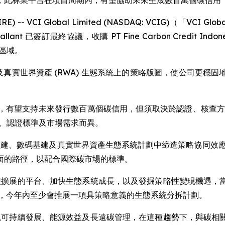
，此林業平台在項目周期內，有望協助未來生成數百萬個碳信用
WIRE) -- VCI Global Limited (NASDAQ: VCIG)
V Gallant 已簽訂最終協議，收購 PT Fine Carbon Credit
業區域。
碳信用及真實世界資產 (RWA) 生態系統上的策略版圖，使公司
，有望支持未來發行數百萬個碳信用，但須取決於認證、核查方
質素、認證標準及市場需求而異。
工智能基建、數碼基建及真實世界資產生態系統計劃中締造策略協同
面的路徑，以配合國際碳市場的標準。
建構方便擴展的平台、加快生態系統成長，以及發掘策略性變現機
環，今年內至少會推展一項具策略意義的生態系統分拆計劃。
界更重視可持續發展、能源效益及長遠碳管理，在這種趨勢下，與