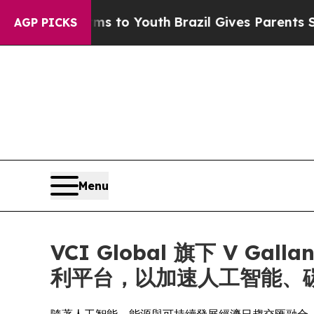
 Harms to Youth
Brazil Gives Parents Social Media
AGP PICKS
Menu
VCI Global 旗下 V G
利平台，以加速人工智能、