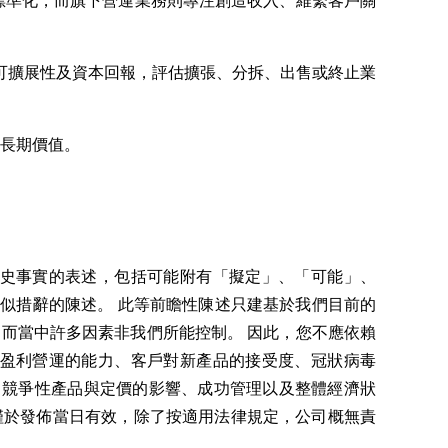
本配置標準化，而旗下營運業務則專注創造收入、維繫客戶關
可擴展性及資本回報，評估擴張、分拆、出售或終止業
揮長期價值。
歷史事實的表述，包括可能附有「擬定」、「可能」、
似措辭的陳述。 此等前瞻性陳述只建基於我們目前的
而當中許多因素非我們所能控制。 因此，您不應依賴
現盈利營運的能力、客戶對新產品的接受度、冠狀病毒
況、競爭性產品與定價的影響、成功管理以及整體經濟狀
僅於發佈當日有效，除了按適用法律規定，公司概無責