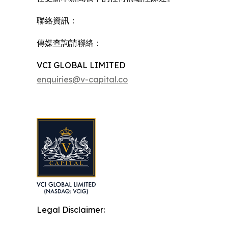
聯絡資訊：
傳媒查詢請聯絡：
VCI GLOBAL LIMITED
enquiries@v-capital.co
Legal Disclaimer: