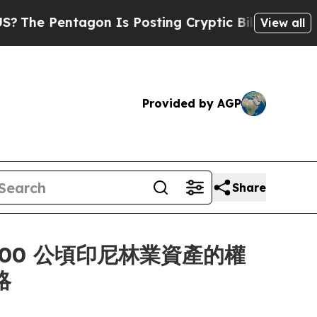
tagon Is Posting Cryptic Biblical Messages on S
View all
Provided by AGP
Share
41,000 公頃印尼林業資產的權
略