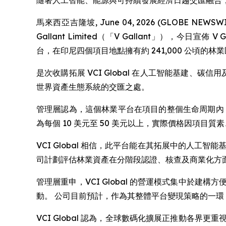
隨著人工智能、能源與可持續發展經濟日趨交匯融合
馬來西亞吉隆坡, June 04, 2026 (GLOBE NEWS
Gallant Limited（「V Gallant」），今日宣佈 
台，在印尼四個項目地點擁有約 241,000 公頃的林
是次收購拓展 VCI Global 在人工智能基建、
世界資產生態系統的交匯之處。
管理層認為，這個林業平台在項目的整個生命周期內
為每個 10 美元至 50 美元以上，實際價格因項目
VCI Global 相信，此平台能在其拓展中的人
司計劃評估林業資產在分階段認證、核查及商業化方
管理層重申，VCI Global 的營運模式集中於
動。 公司目前預計，作為其整體平台變現策略的一
VCI Global 認為，全球數碼化擴展正推動各