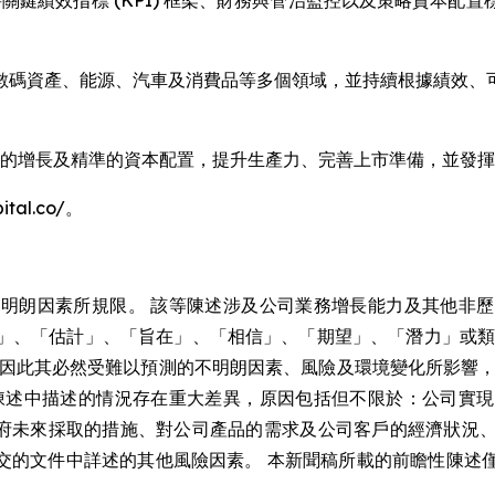
行、將關鍵績效指標 (KPI) 框架、財務與管治監控以及策略資
數碼資產、能源、汽車及消費品等多個領域，並持續根據績效、
嚴謹有序的增長及精準的資本配置，提升生產力、完善上市準備，並發
al.co/。
明朗因素所規限。 該等陳述涉及公司業務增長能力及其他非
」、「估計」、「旨在」、「相信」、「期望」、「潛力」或類
，因此其必然受難以預測的不明朗因素、風險及環境變化所影響，
陳述中描述的情況存在重大差異，原因包括但不限於：公司實
所在國政府未來採取的措施、對公司產品的需求及公司客戶的經濟狀
提交的文件中詳述的其他風險因素。 本新聞稿所載的前瞻性陳述