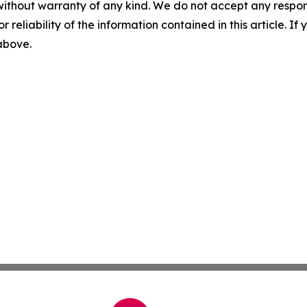
without warranty of any kind. We do not accept any responsib
r reliability of the information contained in this article. I
 above.