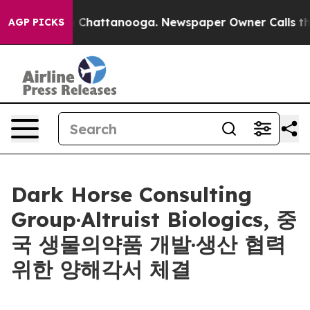
Chaos in Chattanooga. Newspaper Owner Calls the Peo
AGP PICKS
Dark Horse Consulting
Group·Altruist Biologics, 중
국 생물의약품 개발·생산 협력
위한 양해각서 체결