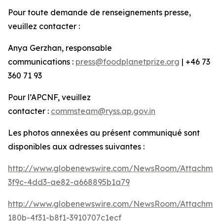
Pour toute demande de renseignements presse,
veuillez contacter :
Anya Gerzhan, responsable
communications :
press@foodplanetprize.org
| +46 73
360 71 93
Pour l’APCNF, veuillez
contacter :
commsteam@ryss.ap.gov.in
Les photos annexées au présent communiqué sont
disponibles aux adresses suivantes :
http://www.globenewswire.com/NewsRoom/Attachme
3f9c-4dd3-ae82-a668895b1a79
http://www.globenewswire.com/NewsRoom/Attachme
180b-4f31-b8f1-3910707c1ecf